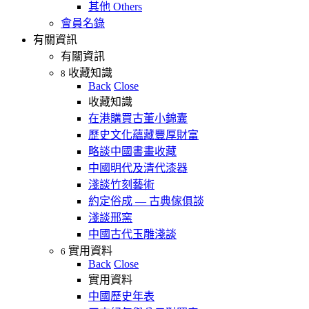
其他 Others
會員名錄
有關資訊
有關資訊
收藏知識
8
Back
Close
收藏知識
在港購買古董小錦囊
歷史文化蘊藏豐厚財富
略談中國書畫收藏
中國明代及清代漆器
淺談竹刻藝術
約定俗成 — 古典傢俱談
淺談邢窯
中國古代玉雕淺談
實用資料
6
Back
Close
實用資料
中國歷史年表