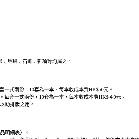
畫﹑地毯﹑石雕﹑雜項等均屬之。
套一式兩份，10套為一本，每本收成本費HK$50元。
物。每套一式兩份，10套為一本，每本收成本費HK$４0元。
以助排版之用。
品明細表〉。