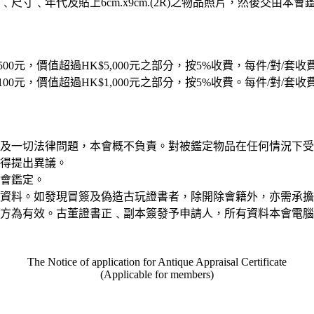
寸﹑年代及貼上6cm.x9cm.(2R)之物品照片，然後交由本會
500元，價值超過HK$5,000元之部分，按5%收費，每件/對/套收費
100元，價值超過HK$1,000元之部分，按5%收費。每件/對/套收費
及一切法律問題，本會概不負責。對被鑑定物品在任何情況下受
得提出異議。
會鑑定。
資料。如發現冒簽及偽造古玩證書者，除開除會籍外，亦需承擔
方為有效。古董證書正﹑副本簽發予申請人，所有資料本會電腦
The Notice of application for Antique Appraisal Certificate
(Applicable for members)