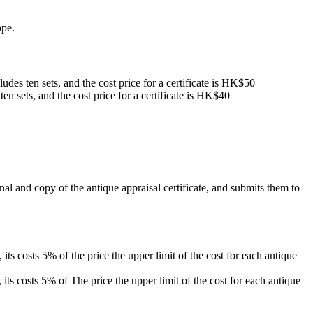
ope.
cludes ten sets, and the cost price for a certificate is HK$50
ten sets, and the cost price for a certificate is HK$40
nal and copy of the antique appraisal certificate, and submits them to
s costs 5% of the price the upper limit of the cost for each antique
s costs 5% of The price the upper limit of the cost for each antique