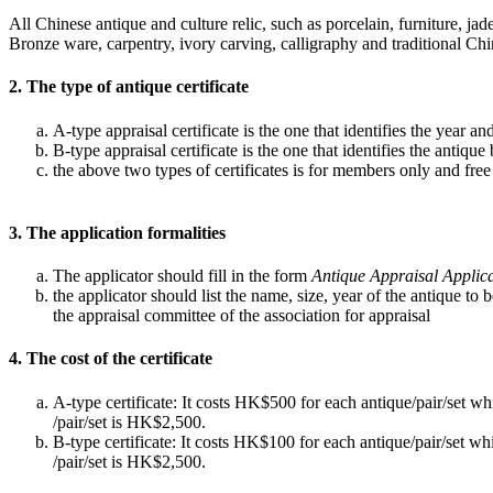
All Chinese antique and culture relic, such as porcelain, furniture, jade
Bronze ware, carpentry, ivory carving, calligraphy and traditional Chin
2. The type of antique certificate
A-type appraisal certificate is the one that identifies the year a
B-type appraisal certificate is the one that identifies the antiqu
the above two types of certificates is for members only and free
3. The application formalities
The applicator should fill in the form
Antique Appraisal Applic
the applicator should list the name, size, year of the antique to
the appraisal committee of the association for appraisal
4. The cost of the certificate
A-type certificate: It costs HK$500 for each antique/pair/set w
/pair/set is HK$2,500.
B-type certificate: It costs HK$100 for each antique/pair/set w
/pair/set is HK$2,500.