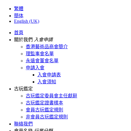
繁體
簡体
English (UK)
首頁
關於我們
入會申請
香港藝術品商會簡介
理監事會名單
永遠會董會名單
申請入會
入會申請表
入會須知
古玩鑑定
古玩鑑定委員會主任獻辭
古玩鑑定證書樣本
會員古玩鑑定規則
非會員古玩鑑定規則
聯絡我們
會員名錄
行業分野