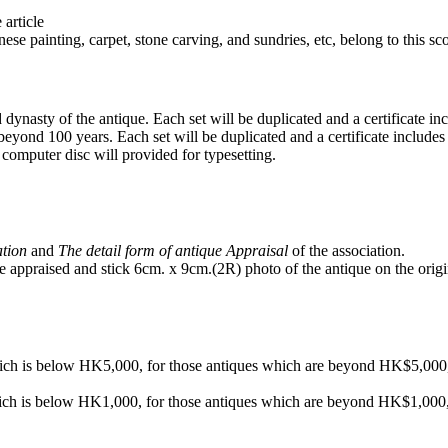
 article
ese painting, carpet, stone carving, and sundries, etc, belong to this sc
nd dynasty of the antique. Each set will be duplicated and a certificate in
e beyond 100 years. Each set will be duplicated and a certificate includes 
 computer disc will provided for typesetting.
ation
and
The detail form of antique Appraisal
of the association.
 be appraised and stick 6cm. x 9cm.(2R) photo of the antique on the origi
hich is below HK5,000, for those antiques which are beyond HK$5,000, it
hich is below HK1,000, for those antiques which are beyond HK$1,000, it