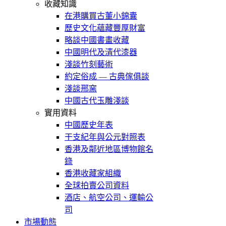
收藏知識
在港購買古董小錦囊
歷史文化蘊藏豐厚財富
略談中國書畫收藏
中國明代及清代漆器
淺談竹刻藝術
約定俗成 — 古典傢俱談
淺談邢窯
中國古代玉雕淺談
實用資料
中國歷史年表
干支紀年與公元對照表
香港及鄰近地區博物館名
錄
香港收藏家組織
全球拍賣公司資料
酒店、航空公司、運輸公
司
市場動態