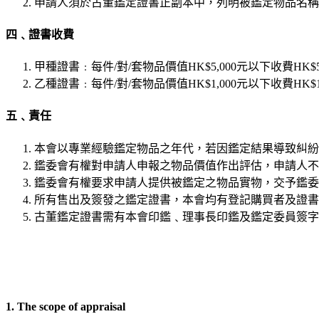
申請人須於古董鑑定證書正副本中，列明被鑑定物品名稱﹑尺
四﹑證書收費
甲種證書﹕每件/對/套物品價值HK$5,000元以下收費HK$
乙種證書﹕每件/對/套物品價值HK$1,000元以下收費HK$
五﹑責任
本會以專業經驗鑑定物品之年代，若因鑑定結果導致糾紛
鑑委會有權對申請人申報之物品價值作出評估，申請人不
鑑委會有權要求申請人提供被鑑定之物品實物，交予鑑委
所有售出及簽發之鑑定證書，本會均有登記購買者及證書
古董鑑定證書需有本會印鑑﹑理事長印鑑及鑑定委員簽字
1. The scope of appraisal