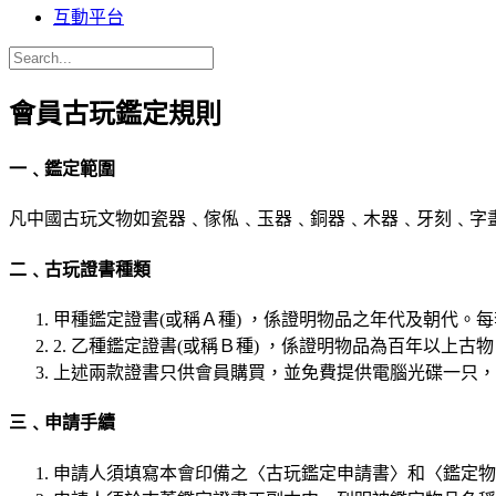
互動平台
會員古玩鑑定規則
一﹑鑑定範圍
凡中國古玩文物如瓷器﹑傢俬﹑玉器﹑銅器﹑木器﹑牙刻﹑字
二﹑古玩證書種類
甲種鑑定證書(或稱Ａ種) ，係證明物品之年代及朝代。每
2. 乙種鑑定證書(或稱Ｂ種) ，係證明物品為百年以上古
上述兩款證書只供會員購買，並免費提供電腦光碟一只，
三﹑申請手續
申請人須填寫本會印備之〈古玩鑑定申請書〉和〈鑑定物