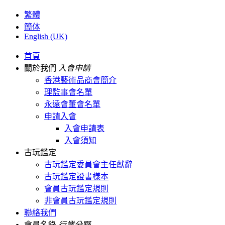
繁體
簡体
English (UK)
首頁
關於我們
入會申請
香港藝術品商會簡介
理監事會名單
永遠會董會名單
申請入會
入會申請表
入會須知
古玩鑑定
古玩鑑定委員會主任獻辭
古玩鑑定證書樣本
會員古玩鑑定規則
非會員古玩鑑定規則
聯絡我們
會員名錄
行業分野