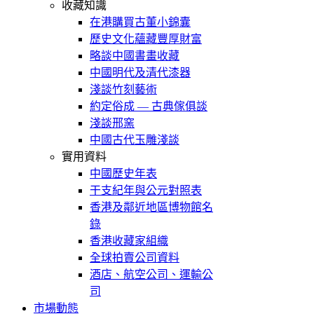
收藏知識
在港購買古董小錦囊
歷史文化蘊藏豐厚財富
略談中國書畫收藏
中國明代及清代漆器
淺談竹刻藝術
約定俗成 — 古典傢俱談
淺談邢窯
中國古代玉雕淺談
實用資料
中國歷史年表
干支紀年與公元對照表
香港及鄰近地區博物館名
錄
香港收藏家組織
全球拍賣公司資料
酒店、航空公司、運輸公
司
市場動態