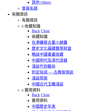
其他 Others
會員名錄
有關資訊
有關資訊
收藏知識
8
Back
Close
收藏知識
在港購買古董小錦囊
歷史文化蘊藏豐厚財富
略談中國書畫收藏
中國明代及清代漆器
淺談竹刻藝術
約定俗成 — 古典傢俱談
淺談邢窯
中國古代玉雕淺談
實用資料
6
Back
Close
實用資料
中國歷史年表