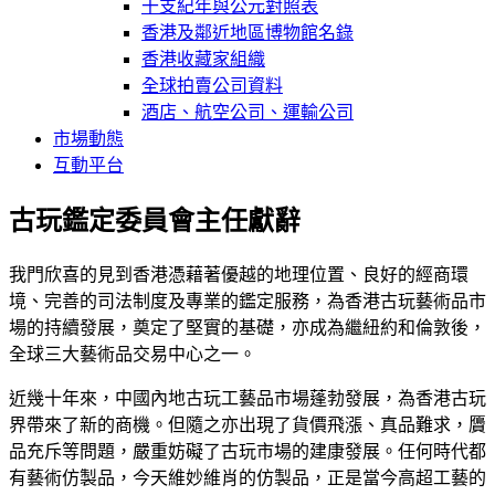
干支紀年與公元對照表
香港及鄰近地區博物館名錄
香港收藏家組織
全球拍賣公司資料
酒店、航空公司、運輸公司
市場動態
互動平台
古玩鑑定委員會主任獻辭
我門欣喜的見到香港憑藉著優越的地理位置、良好的經商環
境、完善的司法制度及專業的鑑定服務，為香港古玩藝術品市
場的持續發展，奠定了堅實的基礎，亦成為繼紐約和倫敦後，
全球三大藝術品交易中心之一。
近幾十年來，中國內地古玩工藝品市場蓬勃發展，為香港古玩
界帶來了新的商機。但隨之亦出現了貨價飛漲、真品難求，贗
品充斥等問題，嚴重妨礙了古玩市場的建康發展。任何時代都
有藝術仿製品，今天維妙維肖的仿製品，正是當今高超工藝的