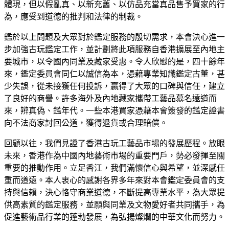
體現，但以假亂真、以新充舊、以仿品充當真品售予買家的行
為，應受到道德的批判和法律的制裁。
鑑於以上問題及大眾對於鑑定服務的殷切需求，本會決心進一
步加強古玩鑑定工作，並計劃將此項服務自香港擴展至內地主
要城市，以令國內同業及藏家受惠。令人欣慰的是，四十餘年
來，鑑定委員會同仁以誠信為本，憑藉專業知識鑑定古董，甚
少失誤，從未接獲任何投訴，贏得了大眾的口碑與信任，建立
了良好的商譽。許多海外及內地藏家攜帶工藝品慕名遠道而
來，辨真偽、鑑年代。一些本港買家憑藉本會簽發的鑑定證書
向不法商家討回公道，獲得退貨或合理賠償。
回顧以往，我們見證了香港古玩工藝品市場的發展歷程。放眼
未來，香港作為中國內地藝術市場的重要門戶，勢必發揮至關
重要的推動作用。立足香江，我們滿懷信心與希望，並深感任
重而道遠。本人衷心的感謝各界多年來對本會鑑定委員會的支
持與信賴，決心恪守商業道德，不斷提高專業水平，為大眾提
供高素質的鑑定服務，並願與同業及文物愛好者共同攜手，為
促進藝術品行業的蓬勃發展，為弘揚燦爛的中華文化而努力。